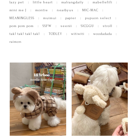
lazy pet
little heart
malrangdaily
mabellefifi
mini me J
montie
nearbyus
MIC-MAC
MEANINGLESS
muimui
papier
pupuon select
pom pom pom
SSFW
seenii
SICGGU
stroll
tak! tak! tak! tak!
TODLEY
witiwiti
woodadada
raimon