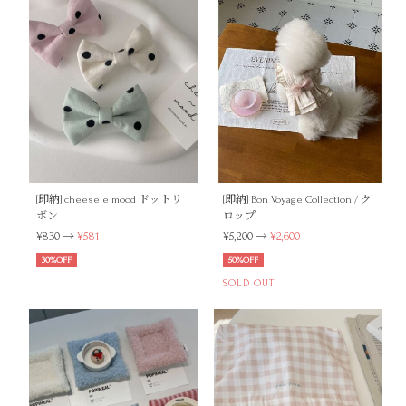
[即納] cheese e mood ドットリ
[即納] Bon Voyage Collection / ク
ボン
ロップ
¥830
→
¥581
¥5,200
→
¥2,600
30%OFF
50%OFF
SOLD OUT