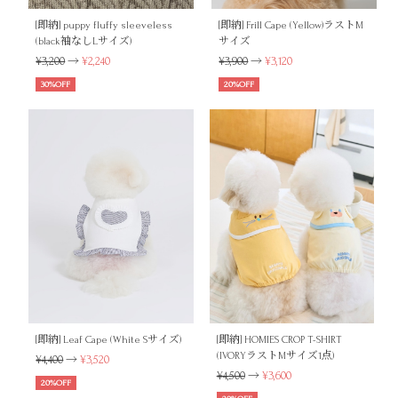
[即納] puppy fluffy sleeveless
[即納] Frill Cape (Yellow)ラストM
(black袖なしLサイズ)
サイズ
¥3,200
→
¥2,240
¥3,900
→
¥3,120
30%OFF
20%OFF
[即納] Leaf Cape (White Sサイズ)
[即納] HOMIES CROP T-SHIRT
(IVORYラストMサイズ1点)
¥4,400
→
¥3,520
¥4,500
→
¥3,600
20%OFF