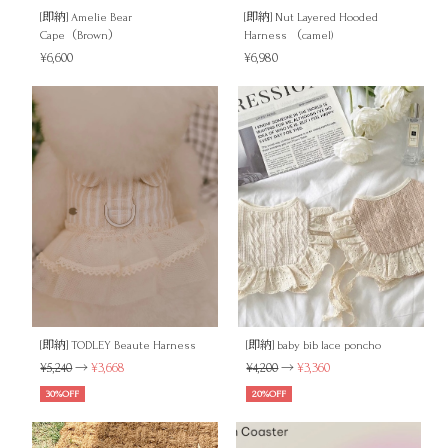
[即納] Amelie Bear
[即納] Nut Layered Hooded
Cape（Brown）
Harness （camel)
¥6,600
¥6,980
[即納] TODLEY Beaute Harness
[即納] baby bib lace poncho
¥5,240
→
¥3,668
¥4,200
→
¥3,360
30%OFF
20%OFF