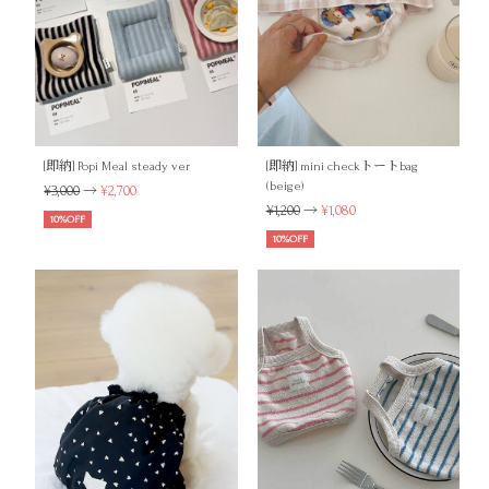
[即納] Popi Meal steady ver
[即納] mini checkトートbag
(beige)
¥3,000
→
¥2,700
¥1,200
→
¥1,080
10%OFF
10%OFF