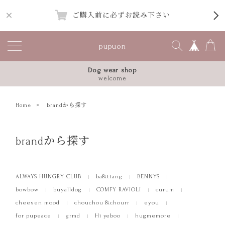
ご購入前に必ずお読み下さい
pupuon
Dog wear shop
welcome
Home
brandから探す
brandから探す
ALWAYS HUNGRY CLUB
ba&ttang
BENNYS
bowbow
buyalldog
COMFY RAVIOLI
curum
cheesen mood
chouchou &chourr
eyou
for pupeace
grmd
Hi yeboo
hugmemore