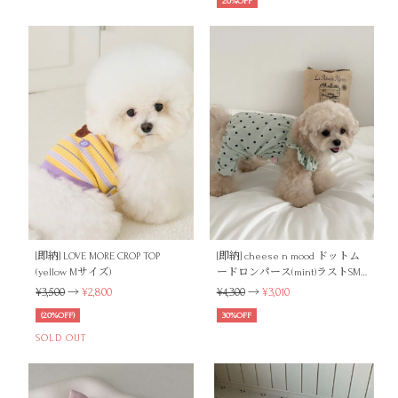
20%OFF
[即納] LOVE MORE CROP TOP
[即納] cheese n mood ドットム
(yellow Mサイズ)
ードロンパース(mint)ラストSM
サイズ
¥3,500
→
¥2,800
¥4,300
→
¥3,010
(20%OFF)
30%OFF
SOLD OUT