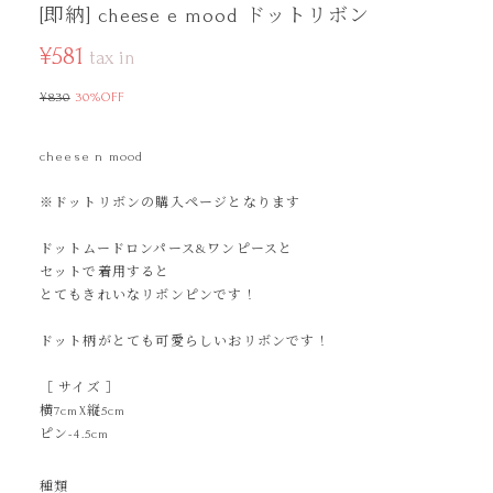
[即納] cheese e mood ドットリボン
¥581
tax in
¥830
30%OFF
cheese n mood
※ドットリボンの購入ページとなります
ドットムードロンパース&ワンピースと
セットで着用すると
とてもきれいなリボンピンです！
ドット柄がとても可愛らしいおリボンです！
［ サイズ ］
横7cmX縦5cm
ピン-4.5cm
種類